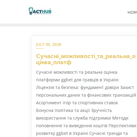
Skip
to
HO
content
JULY 30, 2026
Сучасні_можливості_та_реальна_о
цінка_платф
Сучасні можливості та реальна оцінка
платформи ggbet для гравців в Україні
Ліцензія та безпека: фундамент довіри Захист
персональних даних та фінансових транзакцій
Асортимент ігор та спортивних ставок
Бонусна політика та акції Зручність
використання та служба підтримки Методи
поповнення та виведення коштів Перспективи
розвитку ggbet в Україні Сучасні тренди та