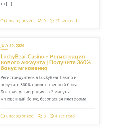
та […]
Uncategorized
0
17 sec read
JULY 30, 2026
LuckyBear Casino – Регистрация
нового аккаунта | Получите 360%
бонус мгновенно
Регистрируйтесь в LuckyBear Casino и
получите 360% приветственный бонус.
Быстрая регистрация за 2 минуты,
мгновенный бонус, безопасная платформа.
Uncategorized
0
4 sec read