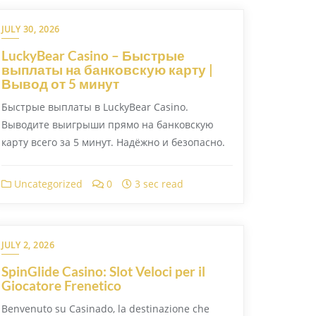
JULY 30, 2026
LuckyBear Casino – Быстрые
выплаты на банковскую карту |
Вывод от 5 минут
Быстрые выплаты в LuckyBear Casino.
Выводите выигрыши прямо на банковскую
карту всего за 5 минут. Надёжно и безопасно.
Uncategorized
0
3 sec read
JULY 2, 2026
SpinGlide Casino: Slot Veloci per il
Giocatore Frenetico
Benvenuto su Casinado, la destinazione che