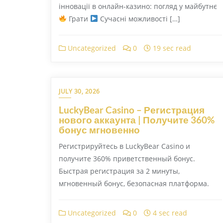
інновації в онлайн-казино: погляд у майбутнє
Грати
Сучасні можливості […]
Uncategorized
0
19 sec read
JULY 30, 2026
LuckyBear Casino – Регистрация
нового аккаунта | Получите 360%
бонус мгновенно
Регистрируйтесь в LuckyBear Casino и
получите 360% приветственный бонус.
Быстрая регистрация за 2 минуты,
мгновенный бонус, безопасная платформа.
Uncategorized
0
4 sec read